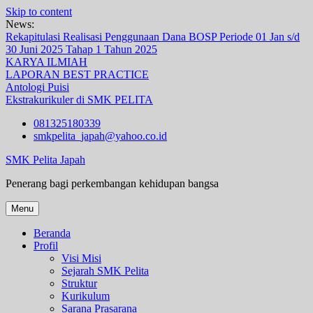
Skip to content
News:
Rekapitulasi Realisasi Penggunaan Dana BOSP Periode 01 Jan s/d
30 Juni 2025 Tahap 1 Tahun 2025
KARYA ILMIAH
LAPORAN BEST PRACTICE
Antologi Puisi
Ekstrakurikuler di SMK PELITA
081325180339
smkpelita_japah@yahoo.co.id
SMK Pelita Japah
Penerang bagi perkembangan kehidupan bangsa
Menu
Beranda
Profil
Visi Misi
Sejarah SMK Pelita
Struktur
Kurikulum
Sarana Prasarana