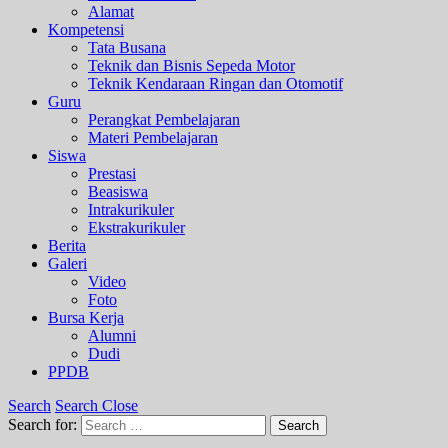
Alamat
Kompetensi
Tata Busana
Teknik dan Bisnis Sepeda Motor
Teknik Kendaraan Ringan dan Otomotif
Guru
Perangkat Pembelajaran
Materi Pembelajaran
Siswa
Prestasi
Beasiswa
Intrakurikuler
Ekstrakurikuler
Berita
Galeri
Video
Foto
Bursa Kerja
Alumni
Dudi
PPDB
Search
Search Close
Search for:
Search