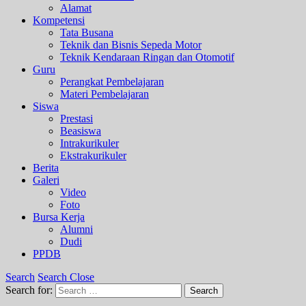
Alamat
Kompetensi
Tata Busana
Teknik dan Bisnis Sepeda Motor
Teknik Kendaraan Ringan dan Otomotif
Guru
Perangkat Pembelajaran
Materi Pembelajaran
Siswa
Prestasi
Beasiswa
Intrakurikuler
Ekstrakurikuler
Berita
Galeri
Video
Foto
Bursa Kerja
Alumni
Dudi
PPDB
Search
Search Close
Search for:
Search