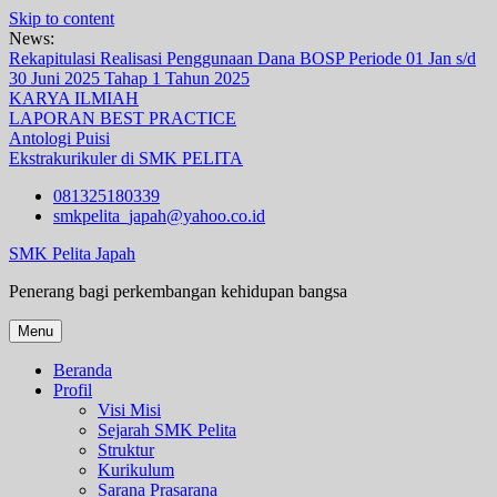
Skip to content
News:
Rekapitulasi Realisasi Penggunaan Dana BOSP Periode 01 Jan s/d
30 Juni 2025 Tahap 1 Tahun 2025
KARYA ILMIAH
LAPORAN BEST PRACTICE
Antologi Puisi
Ekstrakurikuler di SMK PELITA
081325180339
smkpelita_japah@yahoo.co.id
SMK Pelita Japah
Penerang bagi perkembangan kehidupan bangsa
Menu
Beranda
Profil
Visi Misi
Sejarah SMK Pelita
Struktur
Kurikulum
Sarana Prasarana