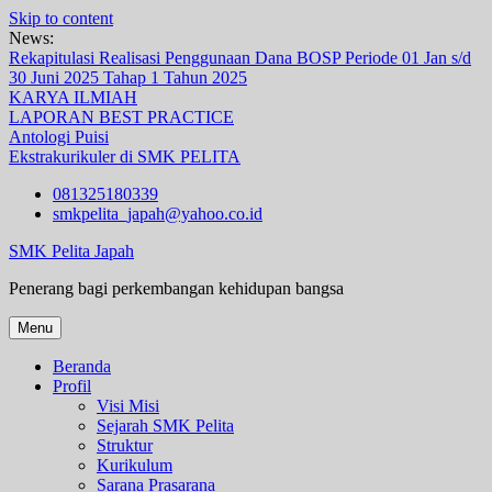
Skip to content
News:
Rekapitulasi Realisasi Penggunaan Dana BOSP Periode 01 Jan s/d
30 Juni 2025 Tahap 1 Tahun 2025
KARYA ILMIAH
LAPORAN BEST PRACTICE
Antologi Puisi
Ekstrakurikuler di SMK PELITA
081325180339
smkpelita_japah@yahoo.co.id
SMK Pelita Japah
Penerang bagi perkembangan kehidupan bangsa
Menu
Beranda
Profil
Visi Misi
Sejarah SMK Pelita
Struktur
Kurikulum
Sarana Prasarana