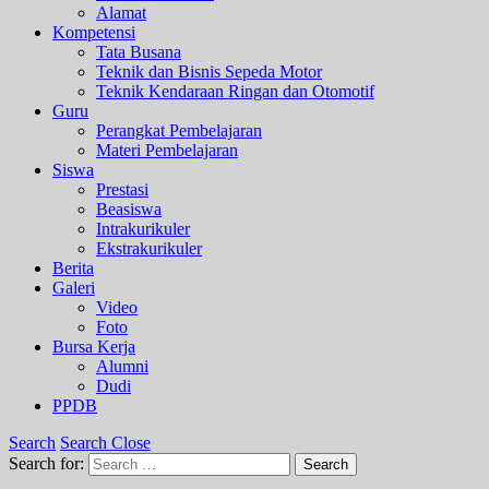
Alamat
Kompetensi
Tata Busana
Teknik dan Bisnis Sepeda Motor
Teknik Kendaraan Ringan dan Otomotif
Guru
Perangkat Pembelajaran
Materi Pembelajaran
Siswa
Prestasi
Beasiswa
Intrakurikuler
Ekstrakurikuler
Berita
Galeri
Video
Foto
Bursa Kerja
Alumni
Dudi
PPDB
Search
Search Close
Search for:
Search