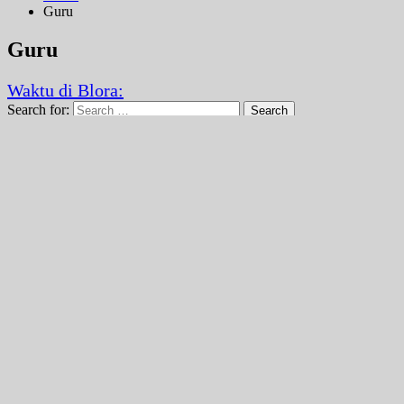
Guru
Guru
Waktu di Blora:
Search for:
Search
Pos-pos Terbaru
Rekapitulasi Realisasi Penggunaan Dana BOSP Periode 01 Jan
KARYA ILMIAH
LAPORAN BEST PRACTICE
Antologi Puisi
Ekstrakurikuler di SMK PELITA