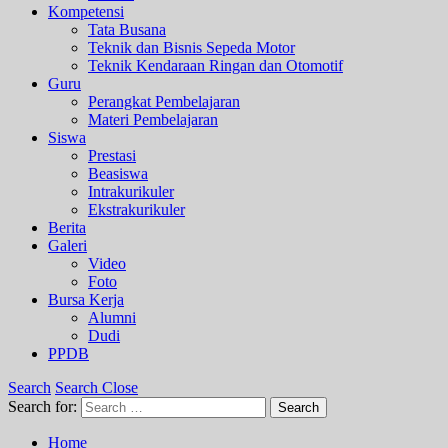
Kompetensi
Tata Busana
Teknik dan Bisnis Sepeda Motor
Teknik Kendaraan Ringan dan Otomotif
Guru
Perangkat Pembelajaran
Materi Pembelajaran
Siswa
Prestasi
Beasiswa
Intrakurikuler
Ekstrakurikuler
Berita
Galeri
Video
Foto
Bursa Kerja
Alumni
Dudi
PPDB
Search
Search Close
Search for:
Search
Home