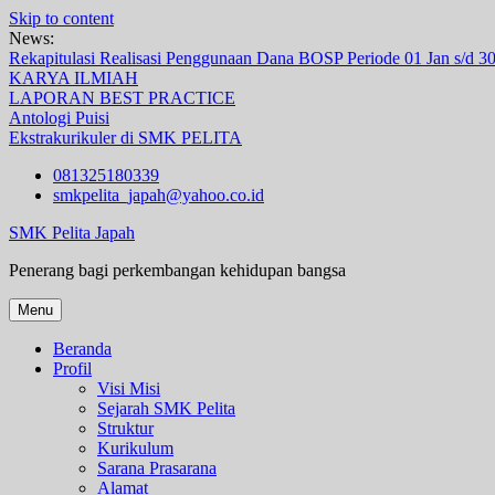
Skip to content
News:
Rekapitulasi Realisasi Penggunaan Dana BOSP Periode 01 Jan s/d 3
KARYA ILMIAH
LAPORAN BEST PRACTICE
Antologi Puisi
Ekstrakurikuler di SMK PELITA
081325180339
smkpelita_japah@yahoo.co.id
SMK Pelita Japah
Penerang bagi perkembangan kehidupan bangsa
Menu
Beranda
Profil
Visi Misi
Sejarah SMK Pelita
Struktur
Kurikulum
Sarana Prasarana
Alamat