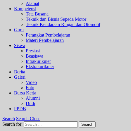
Alamat
Kompetensi
Tata Busana
Teknik dan Bisnis Sepeda Motor
Teknik Kendaraan Ringan dan Otomotif
Guru
Perangkat Pembelajaran
Materi Pembelajaran
Siswa
Prestasi
Beasiswa
Intrakurikuler
Ekstrakurikuler
Berita
Galeri
Video
Foto
Bursa Kerja
Alumni
Dudi
PPDB
Search
Search Close
Search for:
Search