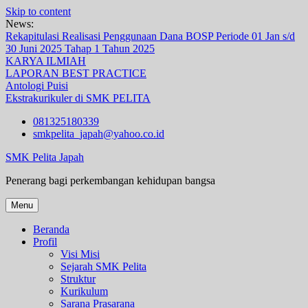
Skip to content
News:
Rekapitulasi Realisasi Penggunaan Dana BOSP Periode 01 Jan s/d
30 Juni 2025 Tahap 1 Tahun 2025
KARYA ILMIAH
LAPORAN BEST PRACTICE
Antologi Puisi
Ekstrakurikuler di SMK PELITA
081325180339
smkpelita_japah@yahoo.co.id
SMK Pelita Japah
Penerang bagi perkembangan kehidupan bangsa
Menu
Beranda
Profil
Visi Misi
Sejarah SMK Pelita
Struktur
Kurikulum
Sarana Prasarana