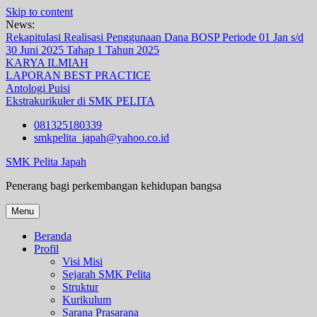
Skip to content
News:
Rekapitulasi Realisasi Penggunaan Dana BOSP Periode 01 Jan s/d
30 Juni 2025 Tahap 1 Tahun 2025
KARYA ILMIAH
LAPORAN BEST PRACTICE
Antologi Puisi
Ekstrakurikuler di SMK PELITA
081325180339
smkpelita_japah@yahoo.co.id
SMK Pelita Japah
Penerang bagi perkembangan kehidupan bangsa
Menu
Beranda
Profil
Visi Misi
Sejarah SMK Pelita
Struktur
Kurikulum
Sarana Prasarana