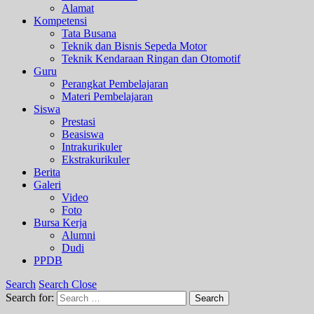
Alamat
Kompetensi
Tata Busana
Teknik dan Bisnis Sepeda Motor
Teknik Kendaraan Ringan dan Otomotif
Guru
Perangkat Pembelajaran
Materi Pembelajaran
Siswa
Prestasi
Beasiswa
Intrakurikuler
Ekstrakurikuler
Berita
Galeri
Video
Foto
Bursa Kerja
Alumni
Dudi
PPDB
Search
Search Close
Search for:
Search