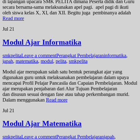
di lapangan upacara SMK PELITA dimana Peserta didik dan Guru
secara bersama-sama melaksanakan apel pagi. apel pagi di ikuti
oleh siswa kelas X, XI, dan XII. Begitu juga pembinanya adalah
Read more
Jul
21
Modul Ajar Informatika
smkpelita
Leave a comment
Perangkat Pembelajaran
informatika
,
japah
,
matematika
,
modul
,
pelita
,
smkpelita
Modul ajar merupakan salah satu bentuk perangkat ajar yang
digunakan guru untuk melaksanakan pembelajaran dalam upaya
mencapai Profil Pelajar Pancasila dan Capaian Pembelajaran. Modul
ajar merupakan penjabaran dari Alur Tujuan Pembelajaran
dan disusun sesuai dengan fase atau tahap perkembangan murid.
Dalam menggunakan
Read more
Jul
21
Modul Ajar Matematika
smkpelita
Leave a comment
Perangkat Pembelajaran
japah
,