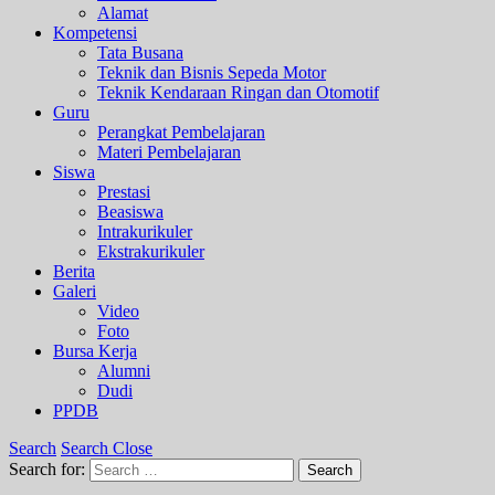
Alamat
Kompetensi
Tata Busana
Teknik dan Bisnis Sepeda Motor
Teknik Kendaraan Ringan dan Otomotif
Guru
Perangkat Pembelajaran
Materi Pembelajaran
Siswa
Prestasi
Beasiswa
Intrakurikuler
Ekstrakurikuler
Berita
Galeri
Video
Foto
Bursa Kerja
Alumni
Dudi
PPDB
Search
Search Close
Search for:
Search