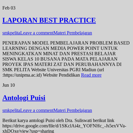
Feb
03
LAPORAN BEST PRACTICE
smkpelita
Leave a comment
Materi Pembelajaran
PENERAPAN MODEL PEMBELAJARAN PROBLEM BASED
LEARNING DENGAN MEDIA POWER POINT UNTUK
MENINGKATKAN MINAT DAN PRESTASI BELAJAR
SISWA KELAS 10 BUSANA PADA MATA PELAJARAN
PROYEK IPAS MATERI ZAT DAN PERUBAHANNYA DI
SMK PELITA Website Universitas PGRI Madiun (url
:https://unipma.ac.id) Website Pendidikan
Read more
Jun
10
Antologi Puisi
smkpelita
Leave a comment
Materi Pembelajaran
Berikut karya antologi Puisi oleh Dra. Suliswati berikut link
https://drive.google.com/file/d/1SKclAi4z_YOFNHc_-Js5exVVa-
xhDOxe/view?usp=sharing