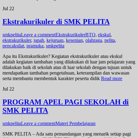
Jul
22
Ekstrakurikuler di SMK PELITA
smkpelita
Leave a comment
Ekstrakurikuler
BTQ
,
ekskul
,
ekstrakurikuler
,
japah
,
kejuruan
,
kesenian
,
olahraga
,
pelita
,
pencaksilat
,
pramuka
,
smkpelita
Apa itu Ekstrakurikuler? Kegiatan ekstrakurikuler atau ekskul
adalah kegiatan tambahan yang dilakukan di luar jam pelajaran yang
dilakukan baik di sekolah atau di luar sekolah dengan tujuan untuk
mendapatkan tambahan pengetahuan, keterampilan dan wawasan
serta membantu membentuk karakter peserta didik
Read more
Jul
22
PROGRAM APEL PAGI SEKOLAH di
SMK PELITA
smkpelita
Leave a comment
Materi Pembelajaran
SMK PELITA – Ada satu pemandangan yang menarik setiap pagi