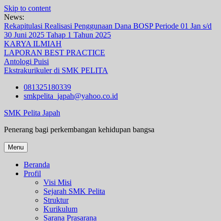
Skip to content
News:
Rekapitulasi Realisasi Penggunaan Dana BOSP Periode 01 Jan s/d
30 Juni 2025 Tahap 1 Tahun 2025
KARYA ILMIAH
LAPORAN BEST PRACTICE
Antologi Puisi
Ekstrakurikuler di SMK PELITA
081325180339
smkpelita_japah@yahoo.co.id
SMK Pelita Japah
Penerang bagi perkembangan kehidupan bangsa
Menu
Beranda
Profil
Visi Misi
Sejarah SMK Pelita
Struktur
Kurikulum
Sarana Prasarana