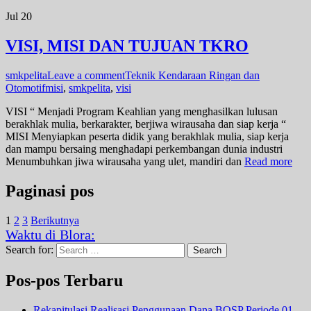
Jul
20
VISI, MISI DAN TUJUAN TKRO
smkpelita
Leave a comment
Teknik Kendaraan Ringan dan
Otomotif
misi
,
smkpelita
,
visi
VISI “ Menjadi Program Keahlian yang menghasilkan lulusan
berakhlak mulia, berkarakter, berjiwa wirausaha dan siap kerja “
MISI Menyiapkan peserta didik yang berakhlak mulia, siap kerja
dan mampu bersaing menghadapi perkembangan dunia industri
Menumbuhkan jiwa wirausaha yang ulet, mandiri dan
Read more
Paginasi pos
1
2
3
Berikutnya
Waktu di Blora:
Search for:
Search
Pos-pos Terbaru
Rekapitulasi Realisasi Penggunaan Dana BOSP Periode 01