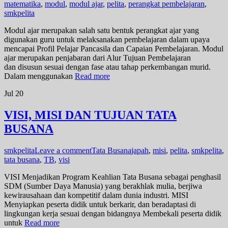
matematika
,
modul
,
modul ajar
,
pelita
,
perangkat pembelajaran
,
smkpelita
Modul ajar merupakan salah satu bentuk perangkat ajar yang
digunakan guru untuk melaksanakan pembelajaran dalam upaya
mencapai Profil Pelajar Pancasila dan Capaian Pembelajaran. Modul
ajar merupakan penjabaran dari Alur Tujuan Pembelajaran
dan disusun sesuai dengan fase atau tahap perkembangan murid.
Dalam menggunakan
Read more
Jul
20
VISI, MISI DAN TUJUAN TATA
BUSANA
smkpelita
Leave a comment
Tata Busana
japah
,
misi
,
pelita
,
smkpelita
,
tata busana
,
TB
,
visi
VISI Menjadikan Program Keahlian Tata Busana sebagai penghasil
SDM (Sumber Daya Manusia) yang berakhlak mulia, berjiwa
kewirausahaan dan kompetitif dalam dunia industri. MISI
Menyiapkan peserta didik untuk berkarir, dan beradaptasi di
lingkungan kerja sesuai dengan bidangnya Membekali peserta didik
untuk
Read more